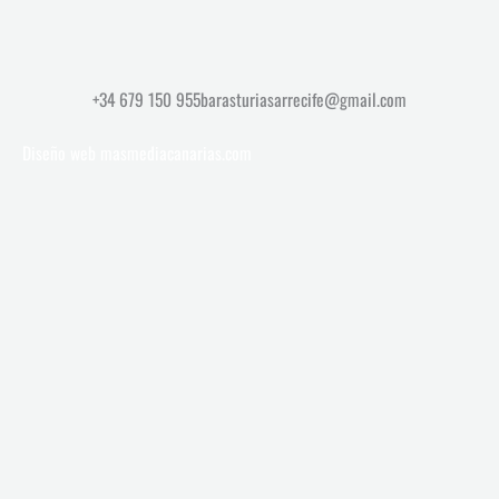
+34 679 150 955
barasturiasarrecife@gmail.com
Diseño web
masmediacanarias.com