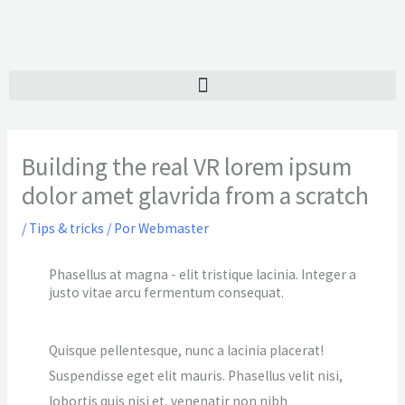
Ir
al
contenido
Building the real VR lorem ipsum
dolor amet glavrida from a scratch
/
Tips & tricks
/ Por
Webmaster
Phasellus at magna - elit tristique lacinia. Integer a
justo vitae arcu fermentum consequat.
Quisque pellentesque, nunc a lacinia placerat!
Suspendisse eget elit mauris. Phasellus velit nisi,
lobortis quis nisi et, venenatir non nibh