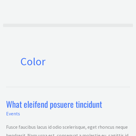
Ir
al
contenido
Color
What eleifend posuere tincidunt
What
eleifend
Events
posuere
Fusce faucibus lacus id odio scelerisque, eget rhoncus neque
tincidunt
hendrerit. Nam urna est, consequat a molestie eu, sagittis id