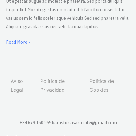
ipsum
Ut egestas augue ac molestie pharetra. Sed porta dui quis
dolor
imperdiet Morbi egestas enim ut nibh faucibu consectetur
amet
varius sem id felis scelerisque vehicula Sed sed pharetra velit.
Aliquam gravida risus nec velit lacinia dapibus.
Read More »
Aviso
Política de
Política de
Legal
Privacidad
Cookies
+34 679 150 955
barasturiasarrecife@gmail.com