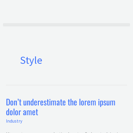
Ir
al
contenido
Style
Don’t underestimate the lorem ipsum
Don’t
dolor amet
underestimate
the
Industry
lorem