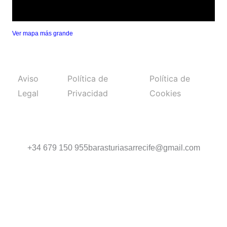
Ver mapa más grande
Aviso
Política de
Política de
Legal
Privacidad
Cookies
+34 679 150 955
barasturiasarrecife@gmail.com
Diseño web
masmediacanarias.com