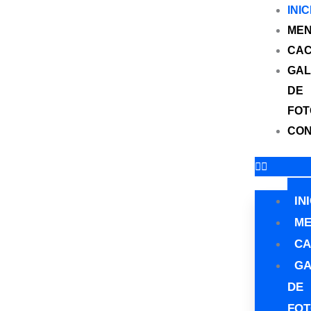
Ir
INIC
al
ME
contenido
CA
GAL
DE
FOT
CON
IN
M
CA
GA
DE
FO