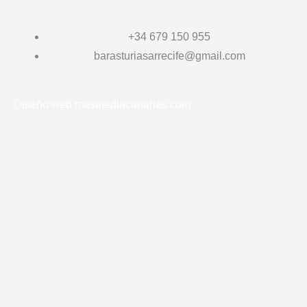
+34 679 150 955
barasturiasarrecife@gmail.com
Diseño web
masmediacanarias.com