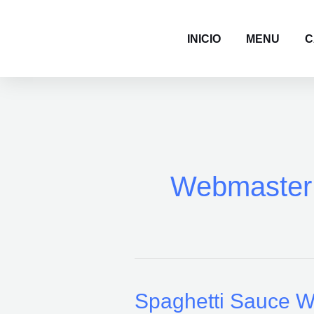
Ir
al
INICIO
MENU
C
contenido
Webmaster
Spaghetti Sauce W
Spaghetti