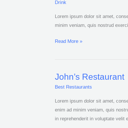
Sophisticated
Drink
Drinks
Lorem ipsum dolor sit amet, consec
To
minim veniam, quis nostrud exercit
Get
You
Read More »
Feeling
Fancy
John’s Restaurant
John’s
Restaurant
Best Restaurants
Lorem ipsum dolor sit amet, consec
enim ad minim veniam, quis nostru
in reprehenderit in voluptate velit