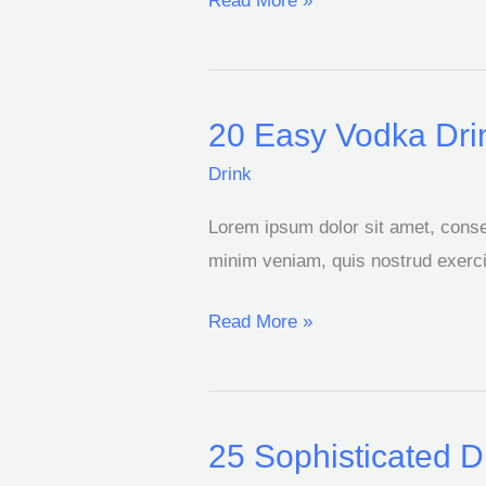
Read More »
With
20 Easy Vodka Drin
20
Easy
Drink
Vodka
Lorem ipsum dolor sit amet, consec
Drinks
minim veniam, quis nostrud exercit
With
4
Read More »
Ingredients
Or
Less
25 Sophisticated D
25