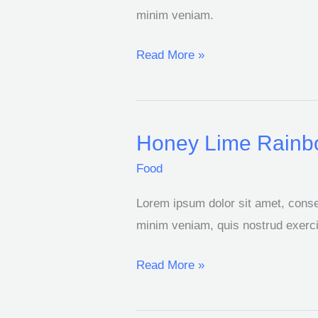
minim veniam.
Read More »
Honey Lime Rainbo
Honey
Lime
Food
Rainbow
Lorem ipsum dolor sit amet, consec
Fruit
minim veniam, quis nostrud exercit
Salad
Read More »