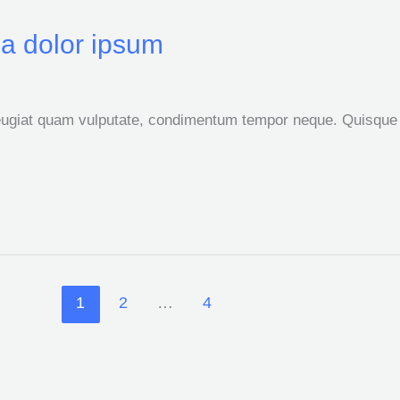
la dolor ipsum
ugiat quam vulputate, condimentum tempor neque. Quisque l
1
2
…
4