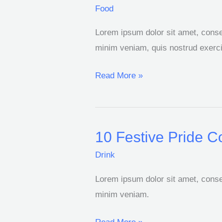
Sauce
Food
With
Lorem ipsum dolor sit amet, consec
Ground
minim veniam, quis nostrud exercit
Beef
Read More »
10 Festive Pride Co
10
Festive
Drink
Pride
Lorem ipsum dolor sit amet, consec
Cocktails
minim veniam.
To
Party