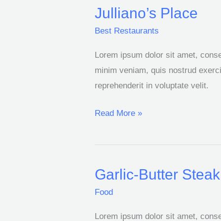
Julliano’s Place
Julliano’s
Place
Best Restaurants
Lorem ipsum dolor sit amet, consec
minim veniam, quis nostrud exercit
reprehenderit in voluptate velit.
Read More »
Garlic-Butter Steak
Garlic-
Butter
Food
Steak
Lorem ipsum dolor sit amet, consec