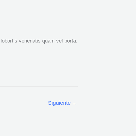
obortis venenatis quam vel porta.
Siguiente
→