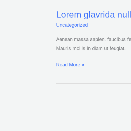
Lorem glavrida nul
Lorem
glavrida
Uncategorized
nulla
Aenean massa sapien, faucibus fe
dolor
Mauris mollis in diam ut feugiat.
ipsum
Read More »