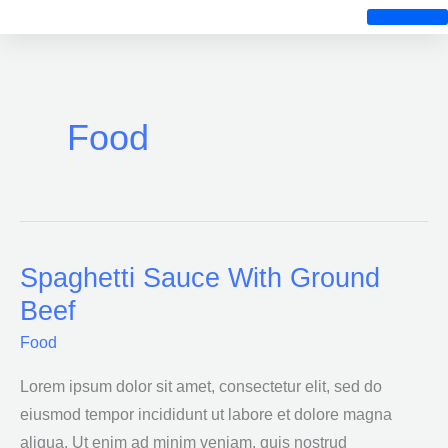
Ir
al
GALERÍA DE FOTOS
contenido
Food
Spaghetti Sauce With Ground
Spaghetti
Sauce
Beef
With
Food
Ground
Beef
Lorem ipsum dolor sit amet, consectetur elit, sed do
eiusmod tempor incididunt ut labore et dolore magna
aliqua. Ut enim ad minim veniam, quis nostrud