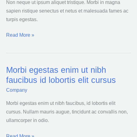
morbi
Non neque ut ipsum aliquet tristique. Morbi in magna
tristique
sapien ristique senectus et netus et malesuada fames ac
senectus
turpis egestas.
dolor
Read More »
Morbi egestas enim ut nibh
Morbi
egestas
faucibus id lobortis elit cursus
enim
Company
ut
nibh
Morbi egestas enim ut nibh faucibus, id lobortis elit
faucibus
cursus. Nullam mauris augue, tincidunt ac convallis non,
id
ullamcorper in odio.
lobortis
Read More »