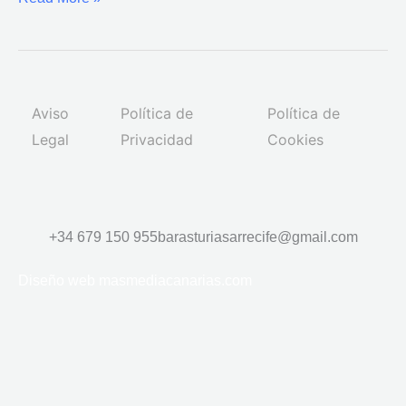
elit
cursus
Aviso
Política de
Política de
Legal
Privacidad
Cookies
+34 679 150 955
barasturiasarrecife@gmail.com
Diseño web
masmediacanarias.com