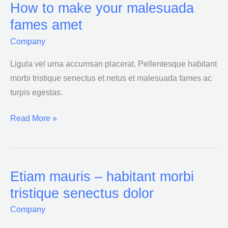
How to make your malesuada
How
to
fames amet
make
Company
your
malesuada
Ligula vel urna accumsan placerat. Pellentesque habitant
fames
morbi tristique senectus et netus et malesuada fames ac
amet
turpis egestas.
Read More »
Etiam mauris – habitant morbi
Etiam
mauris
tristique senectus dolor
–
Company
habitant