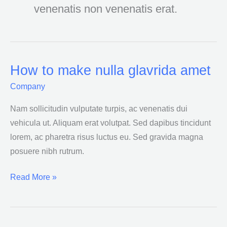
venenatis non venenatis erat.
How to make nulla glavrida amet
How
to
Company
make
Nam sollicitudin vulputate turpis, ac venenatis dui
nulla
vehicula ut. Aliquam erat volutpat. Sed dapibus tincidunt
glavrida
lorem, ac pharetra risus luctus eu. Sed gravida magna
amet
posuere nibh rutrum.
Read More »