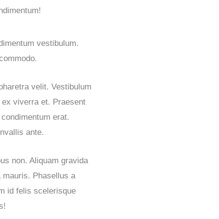
ondimentum!
ndimentum vestibulum.
d commodo.
pharetra velit. Vestibulum
s ex viverra et. Praesent
t condimentum erat.
nvallis ante.
us non. Aliquam gravida
ra mauris. Phasellus a
m id felis scelerisque
s!