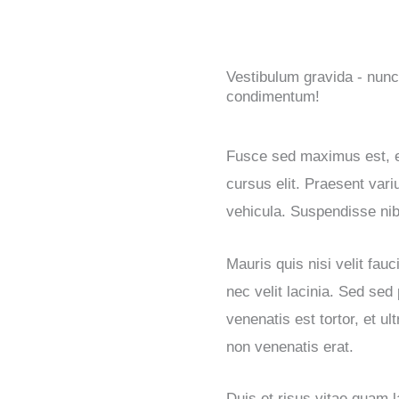
Vestibulum gravida - nunc 
condimentum!
Fusce sed maximus est, e
cursus elit. Praesent vari
vehicula. Suspendisse nibh
Mauris quis nisi velit fau
nec velit lacinia. Sed sed
venenatis est tortor, et ul
non venenatis erat.
Duis et risus vitae quam l