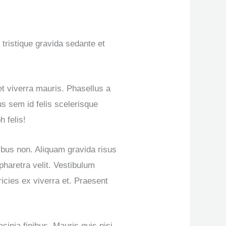
tristique gravida sedante et
t viverra mauris. Phasellus a
us sem id felis scelerisque
 felis!
cibus non. Aliquam gravida risus
 pharetra velit. Vestibulum
tricies ex viverra et. Praesent
acinia finibus. Mauris quis nisi