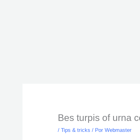
Ir
al
contenido
Bes turpis of urna c
/
Tips & tricks
/ Por
Webmaster