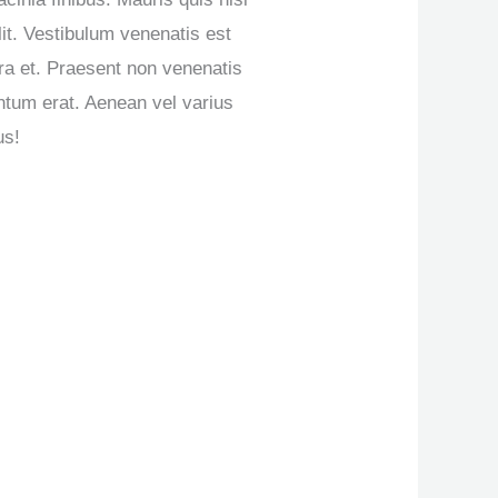
lit. Vestibulum venenatis est
erra et. Praesent non venenatis
ntum erat. Aenean vel varius
us!