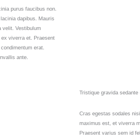
cinia purus faucibus non.
 lacinia dapibus. Mauris
a velit. Vestibulum
s ex viverra et. Praesent
t condimentum erat.
nvallis ante.
Tristique gravida sedante
Cras egestas sodales ni
maximus est, et viverra m
Praesent varius sem id fel