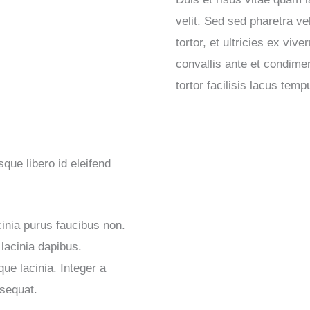
velit. Sed sed pharetra ve
tortor, et ultricies ex viv
convallis ante et condime
tortor facilisis lacus temp
sque libero id eleifend
cinia purus faucibus non.
 lacinia dapibus.
que lacinia. Integer a
nsequat.