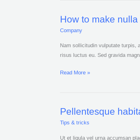
How to make nulla 
How
to
Company
make
Nam sollicitudin vulputate turpis, 
nulla
risus luctus eu. Sed gravida magn
glavrida
amet
Read More »
Pellentesque habita
Pellentesque
habitant
Tips & tricks
morbi
Ut et ligula vel urna accumsan pla
tristique